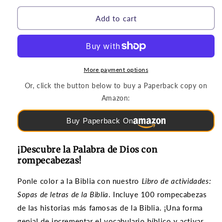
for
for
Rompecabezas
Rompecabezas
Add to cart
y
y
Juegos
Juegos
|
|
Sopas
Sopas
de
de
More payment options
letras
letras
Or, click the button below to buy a Paperback copy on
de
de
Amazon:
la
la
Biblia
Biblia
Buy Paperback On
(grados
(grados
3-
3-
6)
6)
¡Descubre la Palabra de Dios con
rompecabezas!
Ponle color a la Biblia con nuestro
Libro de actividades:
Sopas de letras de la Biblia
. Incluye 100 rompecabezas
de las historias más famosas de la Biblia. ¡Una forma
genial de incrementar el vocabulario bíblico y activar