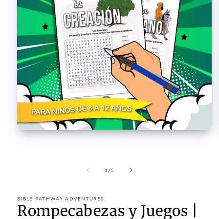
Open
media
1
in
modal
of
1
/
5
BIBLE PATHWAY ADVENTURES
Rompecabezas y Juegos |