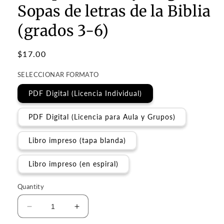
Sopas de letras de la Biblia
(grados 3-6)
Regular
$17.00
price
SELECCIONAR FORMATO
PDF Digital (Licencia Individual)
PDF Digital (Licencia para Aula y Grupos)
Libro impreso (tapa blanda)
Libro impreso (en espiral)
Quantity
Decrease
Increase
quantity
quantity