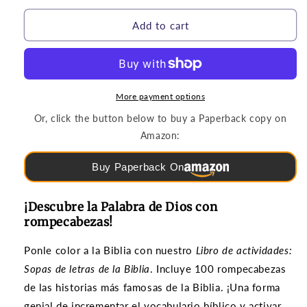
for
for
Rompecabezas
Rompecabezas
Add to cart
y
y
Juegos
Juegos
|
|
Sopas
Sopas
de
de
More payment options
letras
letras
Or, click the button below to buy a Paperback copy on
de
de
Amazon:
la
la
Biblia
Biblia
Buy Paperback On
(grados
(grados
3-
3-
6)
6)
¡Descubre la Palabra de Dios con
rompecabezas!
Ponle color a la Biblia con nuestro
Libro de actividades:
Sopas de letras de la Biblia
. Incluye 100 rompecabezas
de las historias más famosas de la Biblia. ¡Una forma
genial de incrementar el vocabulario bíblico y activar