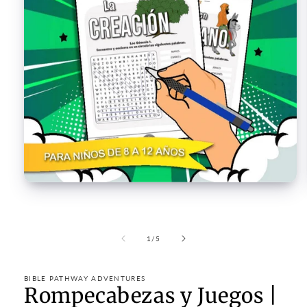
Open
media
1
in
modal
of
1
/
5
BIBLE PATHWAY ADVENTURES
Rompecabezas y Juegos |