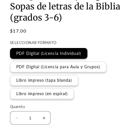
Sopas de letras de la Biblia
(grados 3-6)
Regular
$17.00
price
SELECCIONAR FORMATO
PDF Digital (Licencia Individual)
PDF Digital (Licencia para Aula y Grupos)
Libro impreso (tapa blanda)
Libro impreso (en espiral)
Quantity
Decrease
Increase
quantity
quantity