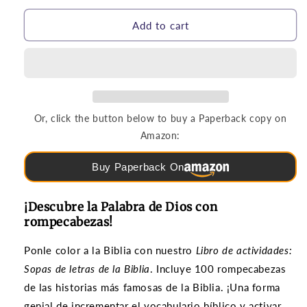
for
for
Rompecabezas
Rompecabezas
Add to cart
y
y
Juegos
Juegos
|
|
Sopas
Sopas
de
de
letras
letras
Or, click the button below to buy a Paperback copy on
de
de
Amazon:
la
la
Biblia
Biblia
Buy Paperback On
(grados
(grados
3-
3-
6)
6)
¡Descubre la Palabra de Dios con
rompecabezas!
Ponle color a la Biblia con nuestro
Libro de actividades:
Sopas de letras de la Biblia
. Incluye 100 rompecabezas
de las historias más famosas de la Biblia. ¡Una forma
genial de incrementar el vocabulario bíblico y activar