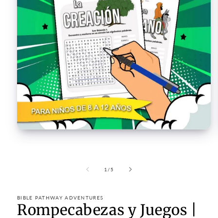
Open
media
1
in
modal
of
1
/
5
BIBLE PATHWAY ADVENTURES
Rompecabezas y Juegos |