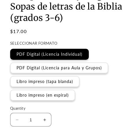
Sopas de letras de la Biblia
(grados 3-6)
Regular
$17.00
price
SELECCIONAR FORMATO
PDF Digital (Licencia Individual)
PDF Digital (Licencia para Aula y Grupos)
Libro impreso (tapa blanda)
Libro impreso (en espiral)
Quantity
Decrease
Increase
quantity
quantity