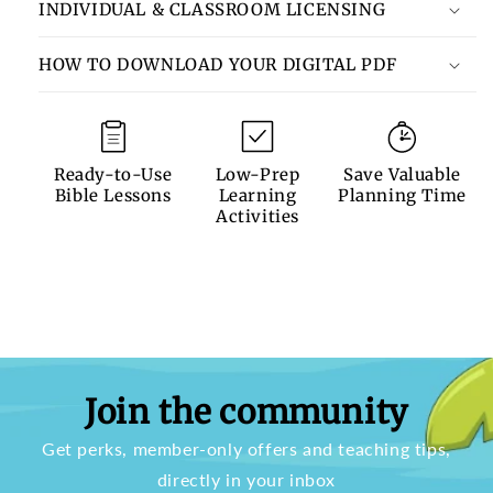
INDIVIDUAL & CLASSROOM LICENSING
HOW TO DOWNLOAD YOUR DIGITAL PDF
Ready-to-Use
Low-Prep
Save Valuable
Bible Lessons
Learning
Planning Time
Activities
Join the community
Get perks, member-only offers and teaching tips,
directly in your inbox