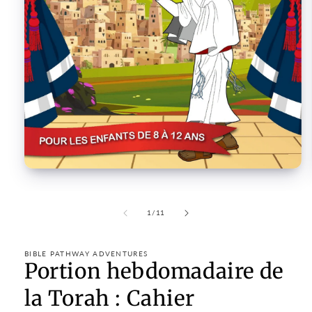
Open
media
1
in
of
1
/
11
modal
BIBLE PATHWAY ADVENTURES
Portion hebdomadaire de
la Torah : Cahier