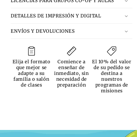
LICENCIAS PARA GRUPOS CO-OP Y AULAS
DETALLES DE IMPRESIÓN Y DIGITAL
ENVÍOS Y DEVOLUCIONES
Elija el formato
Comience a
El 10% del valor
que mejor se
enseñar de
de su pedido se
adapte a su
inmediato, sin
destina a
familia o salón
necesidad de
nuestros
de clases
preparación
programas de
misiones