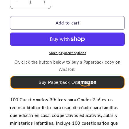
Decrease
Increase
quantity
quantity
for
for
Rompecabezas
Rompecabezas
Add to cart
y
y
Juegos
Juegos
|
|
100
100
Cuestionarios
Cuestionarios
More payment options
Bíblicos
Bíblicos
Or, click the button below to buy a Paperback copy on
(grados
(grados
Amazon:
3-
3-
6)
6)
Buy Paperback On
100 Cuestionarios Bíblicos para Grados 3-6 es un
recurso bíblico listo para usar, diseñado para familias
que educan en casa, cooperativas educativas, aulas y
ministerios infantiles. Incluye 100 cuestionarios que