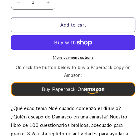
Decrease
Increase
quantity
quantity
for
for
Rompecabezas
Rompecabezas
Add to cart
y
y
Juegos
Juegos
|
|
100
100
Cuestionarios
Cuestionarios
More payment options
Bíblicos
Bíblicos
Or, click the button below to buy a Paperback copy on
(grados
(grados
Amazon:
3-
3-
6)
6)
Buy Paperback On
¿Qué edad tenía Noé cuando comenzó el diluvio?
¿Quién escapó de Damasco en una canasta? Nuestro
libro de 100 cuestionarios bíblicos, adecuado para
grados 3-6, está repleto de actividades para ayudar a