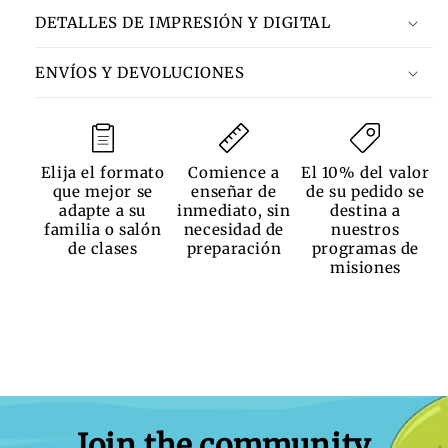
DETALLES DE IMPRESIÓN Y DIGITAL
ENVÍOS Y DEVOLUCIONES
Elija el formato
Comience a
El 10% del valor
que mejor se
enseñar de
de su pedido se
adapte a su
inmediato, sin
destina a
familia o salón
necesidad de
nuestros
de clases
preparación
programas de
misiones
Join the community