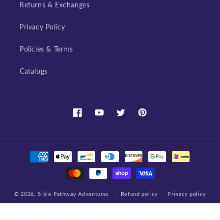
Returns & Exchanges
Privacy Policy
Policies & Terms
Catalogs
Facebook
YouTube
Twitter
Pinterest
Payment
methods
© 2026,
Bible Pathway Adventures
Refund policy
Privacy policy
Terms of service
Shipping policy
Contact information