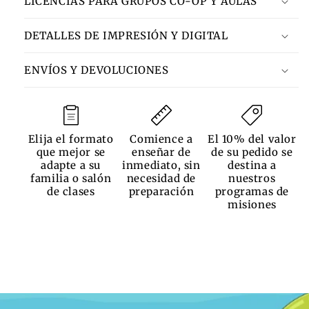
LICENCIAS PARA GRUPOS CO-OP Y AULAS
DETALLES DE IMPRESIÓN Y DIGITAL
ENVÍOS Y DEVOLUCIONES
Elija el formato
Comience a
El 10% del valor
que mejor se
enseñar de
de su pedido se
adapte a su
inmediato, sin
destina a
familia o salón
necesidad de
nuestros
de clases
preparación
programas de
misiones