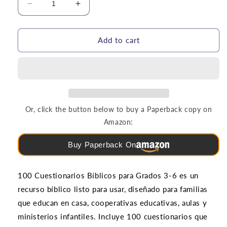
Decrease
Increase
quantity
quantity
for
for
Rompecabezas
Rompecabezas
Add to cart
y
y
Juegos
Juegos
|
|
100
100
Cuestionarios
Cuestionarios
Bíblicos
Bíblicos
Or, click the button below to buy a Paperback copy on
(grados
(grados
Amazon:
3-
3-
6)
6)
Buy Paperback On
100 Cuestionarios Bíblicos para Grados 3-6 es un
recurso bíblico listo para usar, diseñado para familias
que educan en casa, cooperativas educativas, aulas y
ministerios infantiles. Incluye 100 cuestionarios que