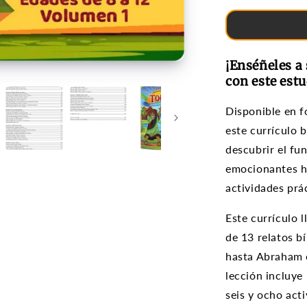
1)
¡Enséñeles a
con este estu
Disponible en f
este currículo b
descubrir el fu
emocionantes hi
actividades prá
Este currículo l
de 13 relatos b
hasta Abraham 
lección incluye
seis y ocho act