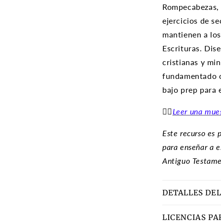
Rompecabezas, m
ejercicios de s
mantienen a lo
Escrituras. Dis
cristianas y min
fundamentado o
bajo prep para 
👉🏽
Leer una mue
Este recurso es 
para enseñar a e
Antiguo Testamen
DETALLES DEL
LICENCIAS PA