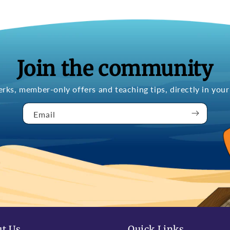
Join the community
erks, member-only offers and teaching tips, directly in your
Email
t Us
Quick Links