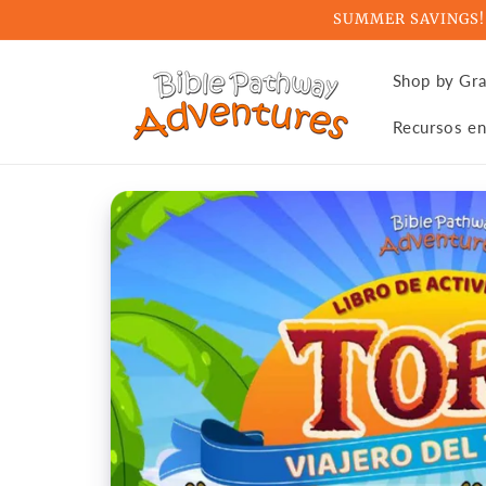
Skip to
SUMMER SAVINGS! Ge
content
Shop by Gr
Recursos en
Skip to
product
information