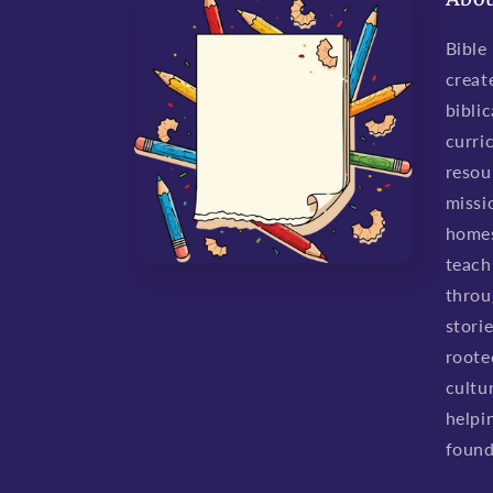
Bible
creat
biblic
curri
resou
missio
homes
teach 
throu
stori
roote
cultu
helpi
found