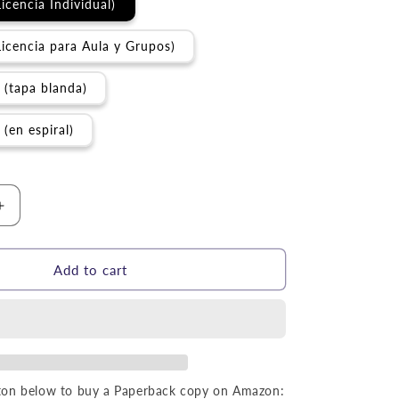
icencia Individual)
Licencia para Aula y Grupos)
 (tapa blanda)
(en espiral)
Increase
quantity
for
Currículo
Add to cart
|
Torá:
Viajero
del
tiempo
(Volumen
utton below to buy a Paperback copy on Amazon: