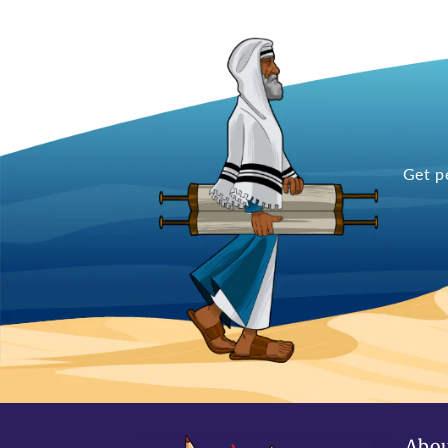
Get p
Abou