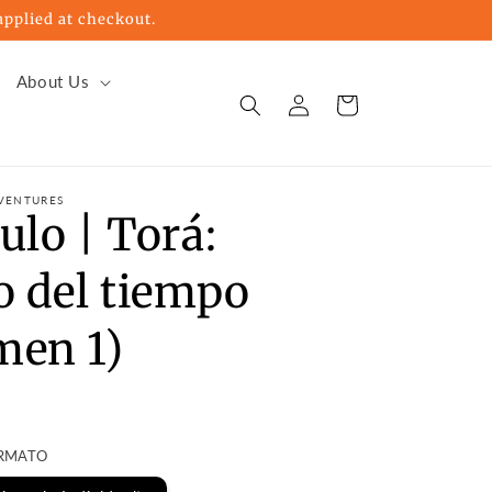
pplied at checkout.
About Us
Log
Cart
in
VENTURES
ulo | Torá:
o del tiempo
men 1)
ORMATO