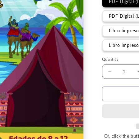
PDF Digital (L
PDF Digital (
Libro impreso
Libro impreso 
Quantity
Decrease
quantity
for
Currículo
|
Torá:
Viajero
del
tiempo
(Volumen
Or, click the b