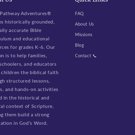
 Pathway Adventures®
FAQ
es historically grounded,
About Us
ally accurate Bible
Missions
culum and educational
Blog
rces for grades K-6. Our
n is to help families,
Contact 📞
choolers, and educators
children the biblical faith
gh structured lessons,
es, and hands-on activities
d in the historical and
ral context of Scripture,
ng them build a strong
ation in God’s Word.