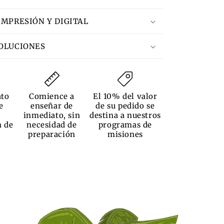
IMPRESIÓN Y DIGITAL
VOLUCIONES
ato
Comience a
El 10% del valor
e
enseñar de
de su pedido se
inmediato, sin
destina a nuestros
n de
necesidad de
programas de
preparación
misiones