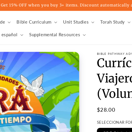
t 15% OFF when you buy 3+ items. Discount automatically a
ade
Bible Curriculum
Unit Studies
Torah Study
 español
Supplemental Resources
BIBLE PATHWAY AD
Curríc
Viajer
(Volu
Regular
$28.00
price
SELECCIONAR F