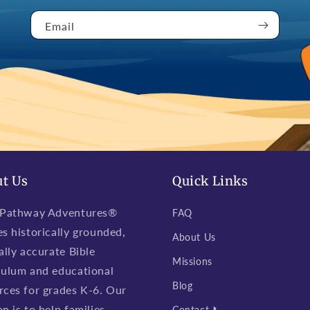
Email
t Us
Quick Links
 Pathway Adventures®
FAQ
es historically grounded,
About Us
ally accurate Bible
Missions
culum and educational
Blog
rces for grades K-6. Our
n is to help families,
Contact 📞