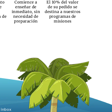
ato
Comience a
El 10% del valor
e
enseñar de
de su pedido se
inmediato, sin
destina a nuestros
n de
necesidad de
programas de
preparación
misiones
 inbox