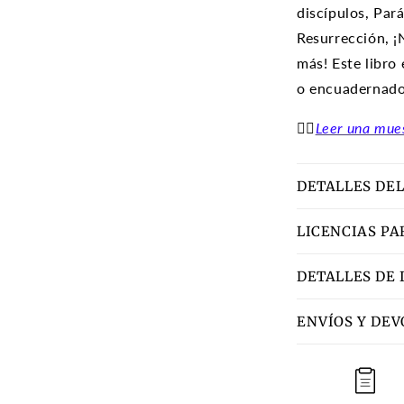
discípulos, Par
Resurrección, ¡
más! Este libro
o encuadernado 
👉🏽
Leer una mue
DETALLES DEL
LICENCIAS PA
DETALLES DE 
ENVÍOS Y DE