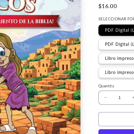
Regular
$16.00
price
SELECCIONAR F
PDF Digital (L
PDF Digital (
Libro impreso
Libro impreso 
Quantity
Decrease
quantity
for
Rompecabe
y
Juegos