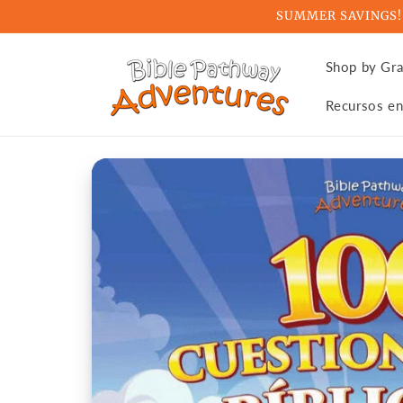
Skip to
SUMMER SAVINGS! Ge
content
Shop by Gr
Recursos en
Skip to
product
information