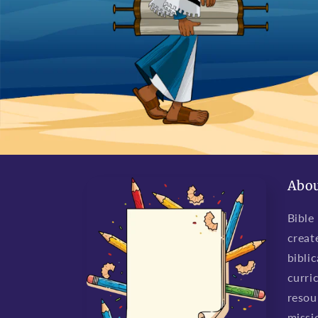
Abou
Bible
creat
biblic
curri
resou
missio