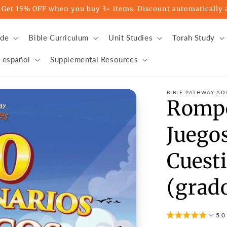
t 15% OFF when you buy 3+ items. Discount automatically a
ade
Bible Curriculum
Unit Studies
Torah Study
 español
Supplemental Resources
BIBLE PATHWAY AD
Rompe
Juegos
Cuesti
(grad
5.0