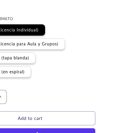
ORMATO
icencia Individual)
Licencia para Aula y Grupos)
 (tapa blanda)
(en espiral)
Increase
quantity
for
zas
Rompecabezas
Add to cart
y
Juegos