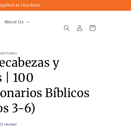
pplied at checkout.
About Us
Log
Cart
in
VENTURES
cabezas y
 | 100
onarios Bíblicos
os 3-6)
 (1 review)