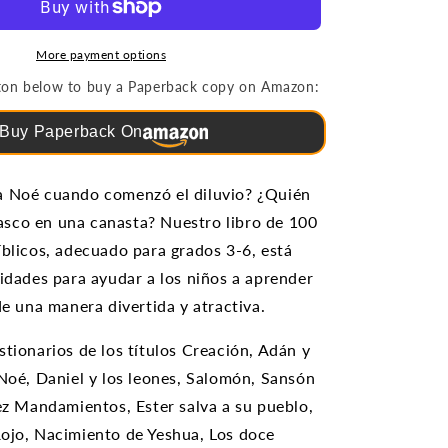
|
100
os
Cuestionarios
More payment options
Bíblicos
utton below to buy a Paperback copy on Amazon:
(grados
3-
Buy Paperback On
6)
a Noé cuando comenzó el diluvio? ¿Quién
sco en una canasta? Nuestro libro de 100
íblicos, adecuado para grados 3-6, está
vidades para ayudar a los niños a aprender
de una manera divertida y atractiva.
stionarios de los títulos Creación, Adán y
 Noé, Daniel y los leones, Salomón, Sansón
iez Mandamientos, Ester salva a su pueblo,
ojo, Nacimiento de Yeshua, Los doce