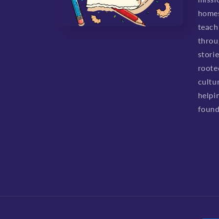
homes
teach 
throu
stori
roote
cultu
helpi
found