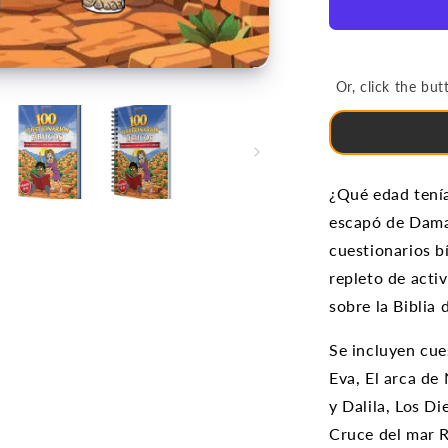
|
100
Cuestionari
Bíblicos
Or, click the b
(grados
3-
6)
¿Qué edad tení
escapó de Dama
cuestionarios b
repleto de acti
sobre la Biblia 
Se incluyen cue
Eva, El arca de
y Dalila, Los D
Cruce del mar R