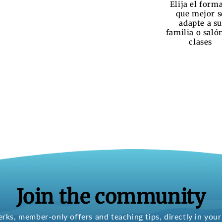
Elija el form
que mejor s
adapte a su
familia o saló
clases
Join the community
erks, member-only offers and teaching tips, directly in your