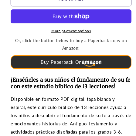
|
|
Torá:
Torá:
Viajero
Viajero
del
del
tiempo
tiempo
More payment options
(Volumen
(Volumen
Or, click the button below to buy a Paperback copy on
1)
1)
Amazon:
Buy Paperback On
¡Enséñeles a sus niños el fundamento de su fe
con este estudio bíblico de 13 lecciones!
Disponible en formato PDF digital, tapa blanda y
espiral, este currículo bíblico de 13 lecciones ayuda a
los niños a descubrir el fundamento de su fe a través de
emocionantes historias del Antiguo Testamento y
actividades prácticas diseñadas para los grados 3-6.