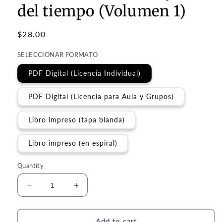
del tiempo (Volumen 1)
Regular
$28.00
price
SELECCIONAR FORMATO
PDF Digital (Licencia Individual)
PDF Digital (Licencia para Aula y Grupos)
Libro impreso (tapa blanda)
Libro impreso (en espiral)
Quantity
Decrease
Increase
quantity
quantity
for
for
Currículo
Currículo
Add to cart