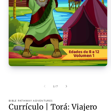
Open
media
1
in
modal
of
1
/
7
BIBLE PATHWAY ADVENTURES
Currículo | Torá: Viajero