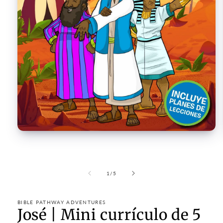
Open
media
1
in
modal
of
1
/
5
BIBLE PATHWAY ADVENTURES
José | Mini currículo de 5