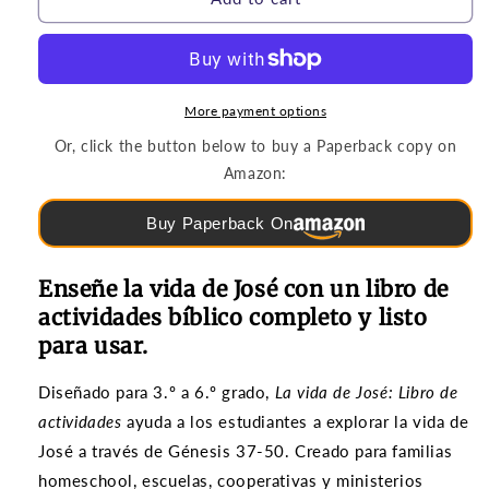
|
|
Mini
Mini
currículo
currículo
de
de
5
5
More payment options
lecciones
lecciones
Or, click the button below to buy a Paperback copy on
(grados
(grados
Amazon:
3-
3-
6)
6)
Buy Paperback On
Enseñe la vida de José con un libro de
actividades bíblico completo y listo
para usar.
Diseñado para 3.º a 6.º grado,
La vida de José: Libro de
actividades
ayuda a los estudiantes a explorar la vida de
José a través de Génesis 37-50. Creado para familias
homeschool, escuelas, cooperativas y ministerios