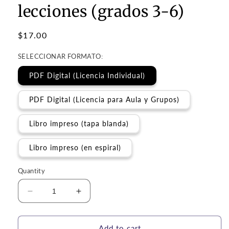
lecciones (grados 3-6)
Regular
$17.00
price
SELECCIONAR FORMATO:
PDF Digital (Licencia Individual)
PDF Digital (Licencia para Aula y Grupos)
Libro impreso (tapa blanda)
Libro impreso (en espiral)
Quantity
Decrease
Increase
quantity
quantity
for
for
José
José
Add to cart