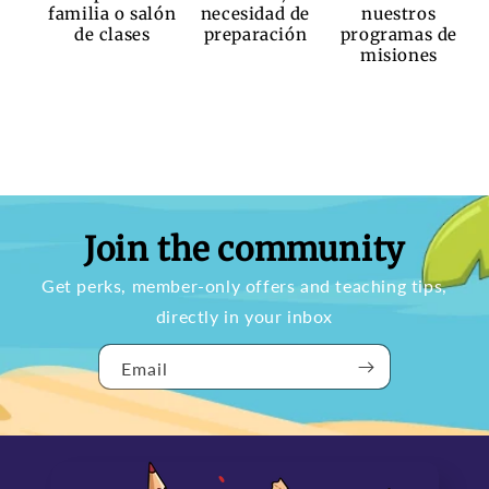
familia o salón
necesidad de
nuestros
de clases
preparación
programas de
misiones
Join the community
Get perks, member-only offers and teaching tips,
directly in your inbox
Email